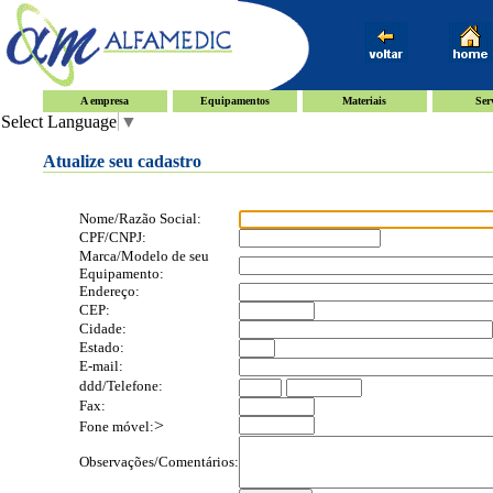
A empresa
Equipamentos
Materiais
Ser
Select Language
▼
Atualize seu cadastro
Nome/Razão Social:
CPF/CNPJ:
Marca/Modelo de seu
Equipamento:
Endereço:
CEP:
Cidade:
Estado:
E-mail:
ddd/Telefone:
Fax:
>
Fone móvel:
Observações/Comentários: